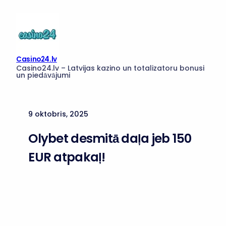
Pāriet
uz
saturu
Casino24.lv
Casino24.lv – Latvijas kazino un totalizatoru bonusi
un piedāvājumi
9 oktobris, 2025
Olybet desmitā daļa jeb 150
EUR atpakaļ!