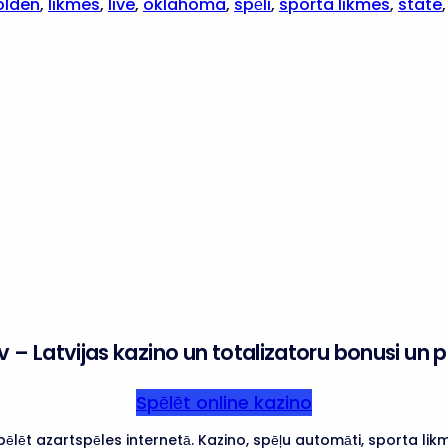
olden
, 
likmes
, 
live
, 
oklahoma
, 
spēli
, 
sporta likmes
, 
state
,
v – Latvijas kazino un totalizatoru bonusi un 
Spēlēt online kazino
pēlēt azartspēles internetā. Kazino, spēļu automāti, sporta likme