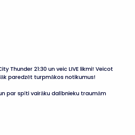
y Thunder 21:30 un veic LIVE likmi! Veicot
ieglāk paredzēt turpmākos notikumus!
 un par spīti vairāku dalībnieku traumām