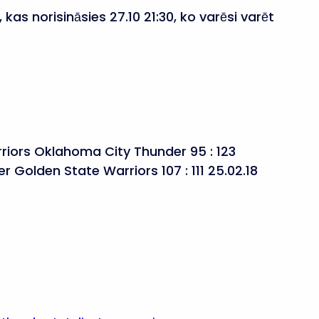
as norisināsies 27.10 21:30, ko varēsi varēt
rriors Oklahoma City Thunder 95 : 123
 Golden State Warriors 107 : 111 25.02.18