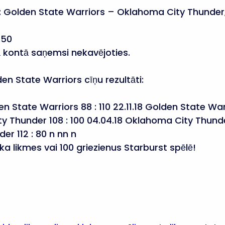
: Golden State Warriors – Oklahoma City Thunder, k
.50
 kontā saņemsi nekavējoties.
n State Warriors cīņu rezultāti:
n State Warriors 88 : 110 22.11.18 Golden State Wa
y Thunder 108 : 100 04.04.18 Oklahoma City Thunder
r 112 : 80 n nn n
iska likmes vai 100 griezienus Starburst spēlē!