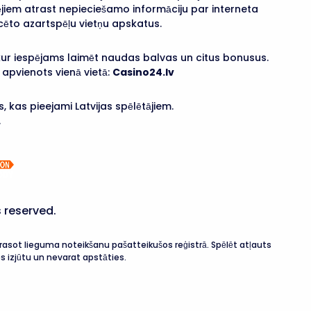
ācējiem atrast nepieciešamo informāciju par interneta
cēto azartspēļu vietņu apskatus.
 kur iespējams laimēt naudas balvas un citus bonusus.
 apvienots vienā vietā:
Casino24.lv
kas pieejami Latvijas spēlētājiem.
.
s reserved.
eprasot lieguma noteikšanu pašatteikušos reģistrā. Spēlēt atļauts
es izjūtu un nevarat apstāties.