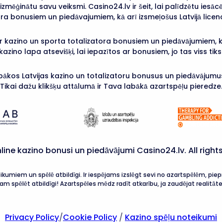
zmēģinātu savu veiksmi. Casino24.lv ir šeit, lai palīdzētu ies
ora bonusiem un piedāvajumiem, kā arī izsmeļošus Latvijā licen
par kazino un sporta totalizatora bonusiem un piedāvājumiem,
zino lapa atsevišķi, lai iepazītos ar bonusiem, jo tas viss tiks
kos Latvijas kazino un totalizatoru bonusus un piedāvājumus, 
Tikai dažu klikšķu attālumā ir Tava labākā azartspēļu pieredze
ine kazino bonusi un piedāvājumi Casino24.lv. All right
oteikumiem un spēlē atbildīgi. Ir iespējams izslēgt sevi no azartspēlēm, pi
m spēlēt atbildīgi! Azartspēles mēdz radīt atkarību, ja zaudējat realitāt
Privacy Policy
/
Cookie Policy
/
Kazino spēļu noteikumi