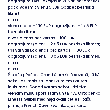
apgrozījumu visu akcijas laiku vari saņemt līdz
pat divdesmit vienu 5 EUR Optibet bezriska
likmi !
n nn n
viena diena – 100 EUR apgrozījums – 1 x 5 EUR
bezriska likme ;
divas dienas pēc kārtas – 100 EUR
apgrozījums/dienā – 2 x 5 EUR bezriska likmes;
trīs vai vairāk dienas pēc kārtas – 100 EUR
apgrozījums/dienā – 3 x 5 EUR bezriska likmes.
n nn n
n nn n
Šis būs pēdējais Grand Slam šajā sezonā, tā kā
seko līdzi tenisistu panākumiem Parīzes
laukumos. Šogad varam sekot līdzi tikai
vienam mūsu sportistam un tā ir A. Ostapenko.
Ernests Gulbis mēģināja kvalificēties , taču
pirmajā French Open kvalifikācijas kārtā,