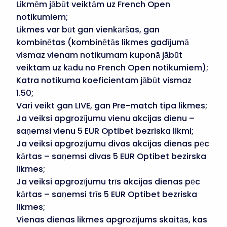
Likmēm jābūt veiktām uz French Open
notikumiem;
Likmes var būt gan vienkāršas, gan
kombinētas (kombinētās likmes gadījumā
vismaz vienam notikumam kuponā jābūt
veiktam uz kādu no French Open notikumiem);
Katra notikuma koeficientam jābūt vismaz
1.50;
Vari veikt gan LIVE, gan Pre-match tipa likmes;
Ja veiksi apgrozījumu vienu akcijas dienu –
saņemsi vienu 5 EUR Optibet bezriska likmi;
Ja veiksi apgrozījumu divas akcijas dienas pēc
kārtas – saņemsi divas 5 EUR Optibet bezirska
likmes;
Ja veiksi apgrozījumu trīs akcijas dienas pēc
kārtas – saņemsi trīs 5 EUR Optibet bezriska
likmes;
Vienas dienas likmes apgrozījums skaitās, kas