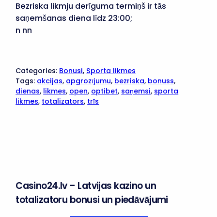
Bezriska likmju derīguma termiņš ir tās
saņemšanas diena līdz 23:00;
n nn
Categories:
Bonusi
, 
Sporta likmes
Tags:
akcijas
, 
apgrozījumu
, 
bezriska
, 
bonuss
, 
dienas
, 
likmes
, 
open
, 
optibet
, 
saņemsi
, 
sporta
likmes
, 
totalizators
, 
trīs
Casino24.lv – Latvijas kazino un
totalizatoru bonusi un piedāvājumi