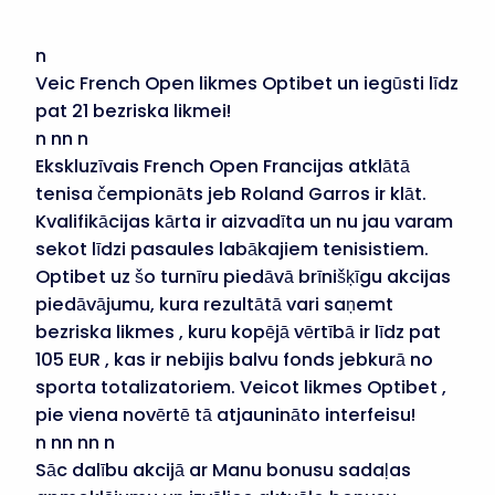
n
Veic French Open likmes Optibet un iegūsti līdz
pat 21 bezriska likmei!
n nn n
Ekskluzīvais French Open Francijas atklātā
tenisa čempionāts jeb Roland Garros ir klāt.
Kvalifikācijas kārta ir aizvadīta un nu jau varam
sekot līdzi pasaules labākajiem tenisistiem.
Optibet uz šo turnīru piedāvā brīnišķīgu akcijas
piedāvājumu, kura rezultātā vari saņemt
bezriska likmes , kuru kopējā vērtībā ir līdz pat
105 EUR , kas ir nebijis balvu fonds jebkurā no
sporta totalizatoriem. Veicot likmes Optibet ,
pie viena novērtē tā atjaunināto interfeisu!
n nn nn n
Sāc dalību akcijā ar Manu bonusu sadaļas