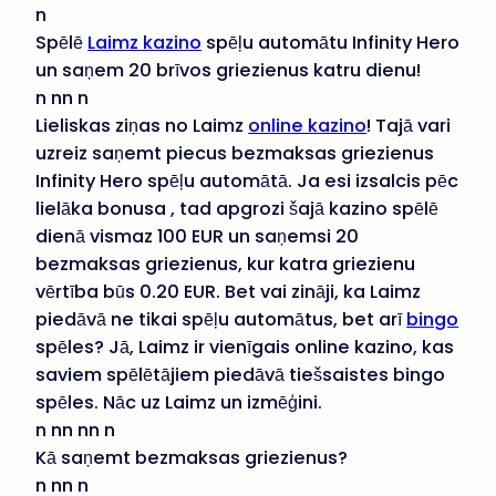
n
Spēlē
Laimz kazino
spēļu automātu Infinity Hero
un saņem 20 brīvos griezienus katru dienu!
n nn n
Lieliskas ziņas no Laimz
online kazino
! Tajā vari
uzreiz saņemt piecus bezmaksas griezienus
Infinity Hero spēļu automātā. Ja esi izsalcis pēc
lielāka bonusa , tad apgrozi šajā kazino spēlē
dienā vismaz 100 EUR un saņemsi 20
bezmaksas griezienus, kur katra griezienu
vērtība būs 0.20 EUR. Bet vai zināji, ka Laimz
piedāvā ne tikai spēļu automātus, bet arī
bingo
spēles? Jā, Laimz ir vienīgais online kazino, kas
saviem spēlētājiem piedāvā tiešsaistes bingo
spēles. Nāc uz Laimz un izmēģini.
n nn nn n
Kā saņemt bezmaksas griezienus?
n nn n