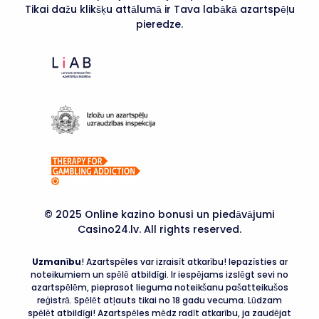
Tikai dažu klikšķu attālumā ir Tava labākā azartspēļu
pieredze.
© 2025 Online kazino bonusi un piedāvājumi
Casino24.lv. All rights reserved.
Uzmanību
! Azartspēles var izraisīt atkarību! Iepazīsties ar
noteikumiem un spēlē atbildīgi. Ir iespējams izslēgt sevi no
azartspēlēm, pieprasot lieguma noteikšanu pašatteikušos
reģistrā. Spēlēt atļauts tikai no 18 gadu vecuma. Lūdzam
spēlēt atbildīgi! Azartspēles mēdz radīt atkarību, ja zaudējat