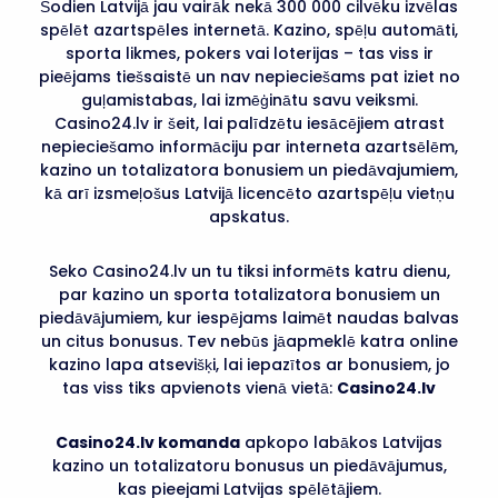
Šodien Latvijā jau vairāk nekā 300 000 cilvēku izvēlas
spēlēt azartspēles internetā. Kazino, spēļu automāti,
sporta likmes, pokers vai loterijas – tas viss ir
pieējams tiešsaistē un nav nepieciešams pat iziet no
guļamistabas, lai izmēģinātu savu veiksmi.
Casino24.lv ir šeit, lai palīdzētu iesācējiem atrast
nepieciešamo informāciju par interneta azartsēlēm,
kazino un totalizatora bonusiem un piedāvajumiem,
kā arī izsmeļošus Latvijā licencēto azartspēļu vietņu
apskatus.
Seko Casino24.lv un tu tiksi informēts katru dienu,
par kazino un sporta totalizatora bonusiem un
piedāvājumiem, kur iespējams laimēt naudas balvas
un citus bonusus. Tev nebūs jāapmeklē katra online
kazino lapa atsevišķi, lai iepazītos ar bonusiem, jo
tas viss tiks apvienots vienā vietā:
Casino24.lv
Casino24.lv komanda
apkopo labākos Latvijas
kazino un totalizatoru bonusus un piedāvājumus,
kas pieejami Latvijas spēlētājiem.