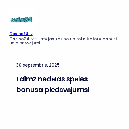
Pāriet
uz
saturu
Casino24.lv
Casino24.lv – Latvijas kazino un totalizatoru bonusi
un piedāvājumi
30 septembris, 2025
Laimz nedēļas spēles
bonusa piedāvājums!