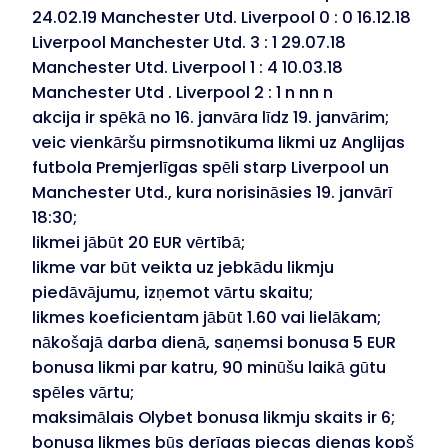
24.02.19 Manchester Utd. Liverpool 0 : 0 16.12.18
Liverpool Manchester Utd. 3 : 1 29.07.18
Manchester Utd. Liverpool 1 : 4 10.03.18
Manchester Utd . Liverpool 2 : 1 n nn n
akcija ir spēkā no 16. janvāra līdz 19. janvārim;
veic vienkāršu pirmsnotikuma likmi uz Anglijas
futbola Premjerlīgas spēli starp Liverpool un
Manchester Utd., kura norisināsies 19. janvārī
18:30;
likmei jābūt 20 EUR vērtībā;
likme var būt veikta uz jebkādu likmju
piedāvājumu, izņemot vārtu skaitu;
likmes koeficientam jābūt 1.60 vai lielākam;
nākošajā darba dienā, saņemsi bonusa 5 EUR
bonusa likmi par katru, 90 minūšu laikā gūtu
spēles vārtu;
maksimālais Olybet bonusa likmju skaits ir 6;
bonusa likmes būs derīgas piecas dienas kopš