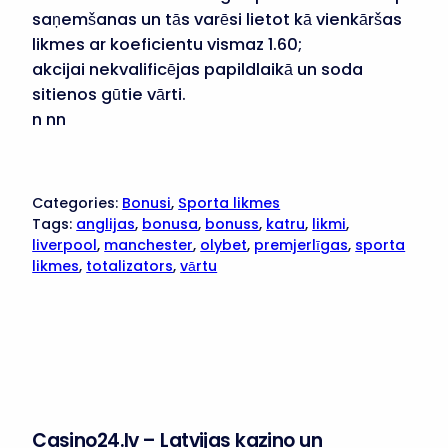
saņemšanas un tās varēsi lietot kā vienkāršas
likmes ar koeficientu vismaz 1.60;
akcijai nekvalificējas papildlaikā un soda
sitienos gūtie vārti.
n nn
Categories:
Bonusi
, 
Sporta likmes
Tags:
anglijas
, 
bonusa
, 
bonuss
, 
katru
, 
likmi
, 
liverpool
, 
manchester
, 
olybet
, 
premjerlīgas
, 
sporta
likmes
, 
totalizators
, 
vārtu
Casino24.lv – Latvijas kazino un