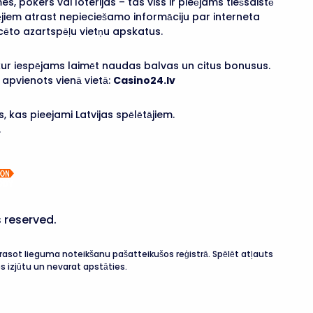
s, pokers vai loterijas – tas viss ir pieējams tiešsaistē
ācējiem atrast nepieciešamo informāciju par interneta
cēto azartspēļu vietņu apskatus.
 kur iespējams laimēt naudas balvas un citus bonusus.
 apvienots vienā vietā:
Casino24.lv
kas pieejami Latvijas spēlētājiem.
.
s reserved.
eprasot lieguma noteikšanu pašatteikušos reģistrā. Spēlēt atļauts
es izjūtu un nevarat apstāties.