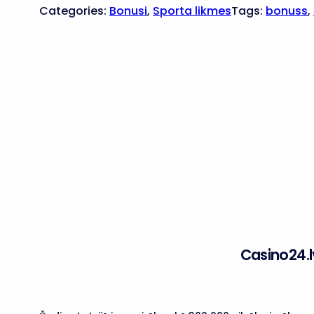
Categories:
Bonusi
, 
Sporta likmes
Tags:
bonuss
, 
Casino24.l