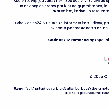
Šodien Latvijā jau vairāk nekā 300 000 cilvēku izvēlas s
un nav nepieciešams pat iziet no guļamistabas, lai i
azartsēlēm, kazino un totalizat
Seko Casino24.lv un tu tiksi informēts katru dienu, 
Tev nebūs jāapmeklē katra online ka
Casino24.lv komanda
apkopo labā
© 2025 Onl
Uzmanību
! Azartspēles var izraisīt atkarību! Iepazīsties ar n
tikai no 18 gadu vecuma. Lūdza