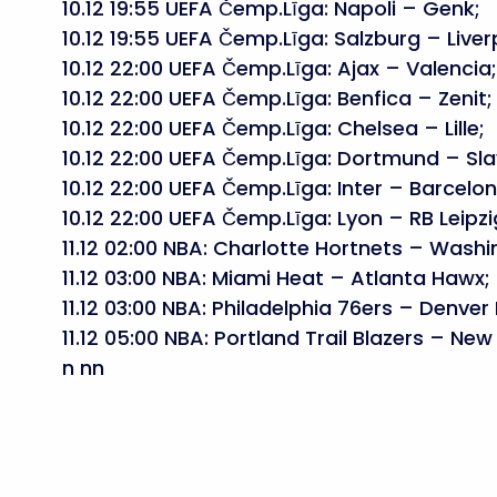
10.12 19:55 UEFA Čemp.Līga: Napoli – Genk;
10.12 19:55 UEFA Čemp.Līga: Salzburg – Liver
10.12 22:00 UEFA Čemp.Līga: Ajax – Valencia;
10.12 22:00 UEFA Čemp.Līga: Benfica – Zenit;
10.12 22:00 UEFA Čemp.Līga: Chelsea – Lille;
10.12 22:00 UEFA Čemp.Līga: Dortmund – Sla
10.12 22:00 UEFA Čemp.Līga: Inter – Barcelon
10.12 22:00 UEFA Čemp.Līga: Lyon – RB Leipzi
11.12 02:00 NBA: Charlotte Hortnets – Wash
11.12 03:00 NBA: Miami Heat – Atlanta Hawx;
11.12 03:00 NBA: Philadelphia 76ers – Denver
11.12 05:00 NBA: Portland Trail Blazers – New
n nn