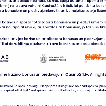
pēlēt azartspēles internetā. Kazino, spēļu automāti, sporta likme
zmēģinātu savu veiksmi. Casino24.lv ir šeit, lai palīdzētu ies
ora bonusiem un piedāvajumiem, kā arī izsmeļošus Latvijā licen
par kazino un sporta totalizatora bonusiem un piedāvājumiem,
zino lapa atsevišķi, lai iepazītos ar bonusiem, jo tas viss tiks
kos Latvijas kazino un totalizatoru bonusus un piedāvājumus, 
Tikai dažu klikšķu attālumā ir Tava labākā azartspēļu pieredze
ine kazino bonusi un piedāvājumi Casino24.lv. All right
oteikumiem un spēlē atbildīgi. Ir iespējams izslēgt sevi no azartspēlēm, pi
m spēlēt atbildīgi! Azartspēles mēdz radīt atkarību, ja zaudējat realitāt