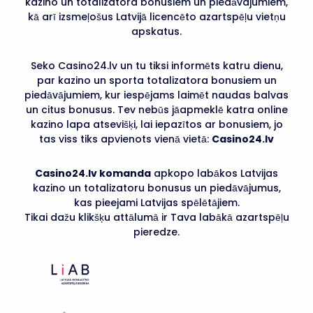
kazino un totalizatora bonusiem un piedāvajumiem,
kā arī izsmeļošus Latvijā licencēto azartspēļu vietņu
apskatus.
Seko Casino24.lv un tu tiksi informēts katru dienu,
par kazino un sporta totalizatora bonusiem un
piedāvājumiem, kur iespējams laimēt naudas balvas
un citus bonusus. Tev nebūs jāapmeklē katra online
kazino lapa atsevišķi, lai iepazītos ar bonusiem, jo
tas viss tiks apvienots vienā vietā:
Casino24.lv
Casino24.lv komanda
apkopo labākos Latvijas
kazino un totalizatoru bonusus un piedāvājumus,
kas pieejami Latvijas spēlētājiem.
Tikai dažu klikšķu attālumā ir Tava labākā azartspēļu
pieredze.