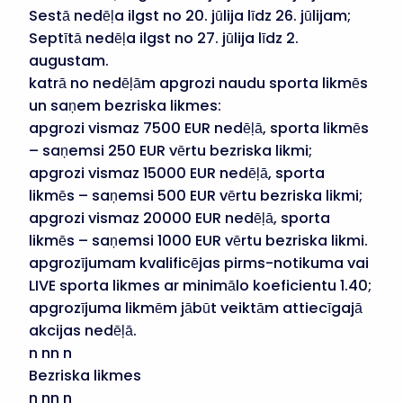
Sestā nedēļa ilgst no 20. jūlija līdz 26. jūlijam;
Septītā nedēļa ilgst no 27. jūlija līdz 2.
augustam.
katrā no nedēļām apgrozi naudu sporta likmēs
un saņem bezriska likmes:
apgrozi vismaz 7500 EUR nedēļā, sporta likmēs
– saņemsi 250 EUR vērtu bezriska likmi;
apgrozi vismaz 15000 EUR nedēļā, sporta
likmēs – saņemsi 500 EUR vērtu bezriska likmi;
apgrozi vismaz 20000 EUR nedēļā, sporta
likmēs – saņemsi 1000 EUR vērtu bezriska likmi.
apgrozījumam kvalificējas pirms-notikuma vai
LIVE sporta likmes ar minimālo koeficientu 1.40;
apgrozījuma likmēm jābūt veiktām attiecīgajā
akcijas nedēļā.
n nn n
Bezriska likmes
n nn n