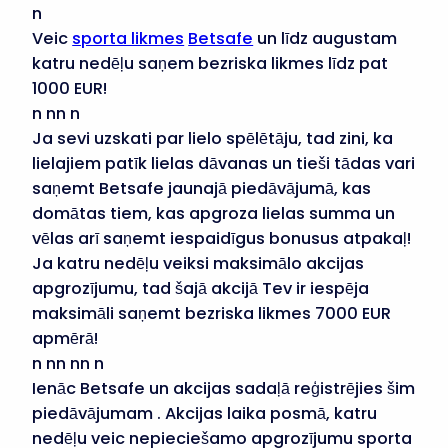
n
Veic
sporta likmes
Betsafe
un līdz augustam
katru nedēļu saņem bezriska likmes līdz pat
1000 EUR!
n nn n
Ja sevi uzskati par lielo spēlētāju, tad zini, ka
lielajiem patīk lielas dāvanas un tieši tādas vari
saņemt Betsafe jaunajā piedāvājumā, kas
domātas tiem, kas apgroza lielas summa un
vēlas arī saņemt iespaidīgus bonusus atpakaļ!
Ja katru nedēļu veiksi maksimālo akcijas
apgrozījumu, tad šajā akcijā Tev ir iespēja
maksimāli saņemt bezriska likmes 7000 EUR
apmērā!
n nn nn n
Ienāc Betsafe un akcijas sadaļā reģistrējies šim
piedāvājumam . Akcijas laika posmā, katru
nedēļu veic nepieciešamo apgrozījumu sporta