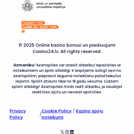
© 2025 Online kazino bonusi un piedāvājumi
Casino24.lv. All rights reserved.
Uzmanību
! Azartspēles var izraisīt atkarību! Iepazīsties ar
noteikumiem un spēlē atbildīgi. Ir iespējams izslēgt sevi no
azartspēlēm, pieprasot lieguma noteikšanu pašatteikušos
reģistrā. Spēlēt atļauts tikai no 18 gadu vecuma. Lūdzam
spēlēt atbildīgi! Azartspēles mēdz radīt atkarību, ja zaudējat
realitātes izjūtu un nevarat apstāties.
Privacy
Cookie Policy
/
Kazino spēļu
/
Policy
noteikumi
X
Instagram
LinkedIn