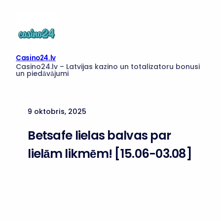
Pāriet
uz
saturu
Casino24.lv
Casino24.lv – Latvijas kazino un totalizatoru bonusi
un piedāvājumi
9 oktobris, 2025
Betsafe lielas balvas par
lielām likmēm! [15.06-03.08]