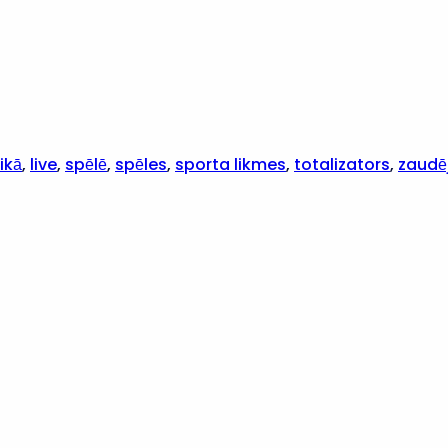
ikā
, 
live
, 
spēlē
, 
spēles
, 
sporta likmes
, 
totalizators
, 
zaudē