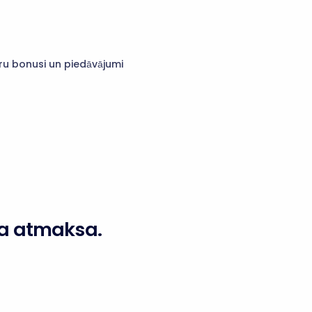
oru bonusi un piedāvājumi
usa atmaksa.