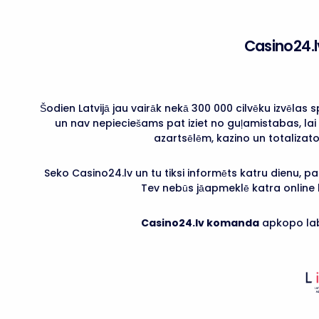
Casino24.l
Šodien Latvijā jau vairāk nekā 300 000 cilvēku izvēlas s
un nav nepieciešams pat iziet no guļamistabas, lai i
azartsēlēm, kazino un totalizat
Seko Casino24.lv un tu tiksi informēts katru dienu, 
Tev nebūs jāapmeklē katra online ka
Casino24.lv komanda
apkopo labā