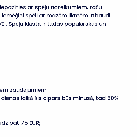
ī iepazīties ar spēļu noteikumiem, taču
 un iemēģini spēli ar mazām likmēm. Izbaudi
VE . Spēļu klāstā ir tādas populārākās un
aviem zaudējumiem:
a dienas laikā šis cipars būs mīnusā, tad 50%
īdz pat 75 EUR;