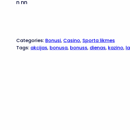
n nn
Categories:
Bonusi
, 
Casino
, 
Sporta likmes
Tags:
akcijas
, 
bonusa
, 
bonuss
, 
dienas
, 
kazino
, 
la