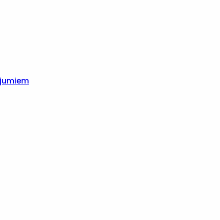
jumiem