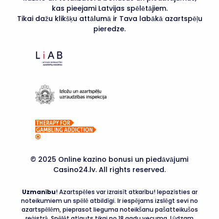
kas pieejami Latvijas spēlētājiem.
Tikai dažu klikšķu attālumā ir Tava labākā azartspēļu
pieredze.
© 2025 Online kazino bonusi un piedāvājumi
Casino24.lv. All rights reserved.
Uzmanību
! Azartspēles var izraisīt atkarību! Iepazīsties ar
noteikumiem un spēlē atbildīgi. Ir iespējams izslēgt sevi no
azartspēlēm, pieprasot lieguma noteikšanu pašatteikušos
reģistrā. Spēlēt atļauts tikai no 18 gadu vecuma. Lūdzam