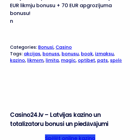
EUR likmju bonusu + 70 EUR apgrozījuma
bonusu!
n
Categories:
Bonusi
, 
Casino
Tags:
akcijas
, 
bonuss
, 
bonusu
, 
book
, 
izmaksu
, 
kazino
, 
likmēm
, 
limita
, 
magic
, 
optibet
, 
pats
, 
spēlē
Casino24.lv – Latvijas kazino un
totalizatoru bonusi un piedāvājumi
Spēlēt online kazino