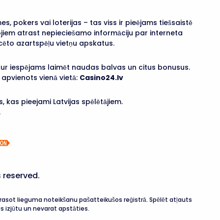
s, pokers vai loterijas – tas viss ir pieējams tiešsaistē
ācējiem atrast nepieciešamo informāciju par interneta
cēto azartspēļu vietņu apskatus.
 kur iespējams laimēt naudas balvas un citus bonusus.
 apvienots vienā vietā:
Casino24.lv
kas pieejami Latvijas spēlētājiem.
.
s reserved.
eprasot lieguma noteikšanu pašatteikušos reģistrā. Spēlēt atļauts
es izjūtu un nevarat apstāties.