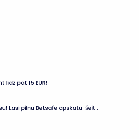
t līdz pat 15 EUR!
u! Lasi pilnu Betsafe apskatu šeit .