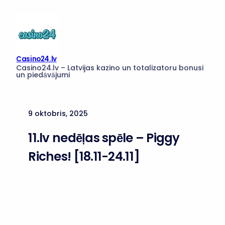
Pāriet
uz
saturu
Casino24.lv
Casino24.lv – Latvijas kazino un totalizatoru bonusi
un piedāvājumi
9 oktobris, 2025
11.lv nedēļas spēle – Piggy
Riches! [18.11-24.11]