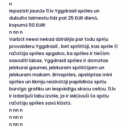
n
Iepazīsti jaunās 11.lv Yggdrasil spēles un
dubulto laimestu līdz pat 25 EUR dienā,
kopumā 50 EUR!
n nn n
Varbūt neesi nekad dzirdējis par tādu spēļu
provaideru Yggdrasil , bet spēlētāji, kas spēle šī
ražotāja spēles apgalvo, ka spēles ir tiešām
sasodīti labas. Yggdrasil spēles ir domātas
jebkurai gaumei, jebkuram spēlētājam un
jebkuram makam. Brīvspēles, apslēptas mini
spēles un likmju reizinātāji papildinās spēļu
burvīgo grafiku un iespaidīgu skaņu celiņu. 11.lv
ir izdarījuši labu izvēle, ja ir iekļāvuši šo spēļu
ražotāju spēles savā klāstā.
n nn n
n nn n
n nn n