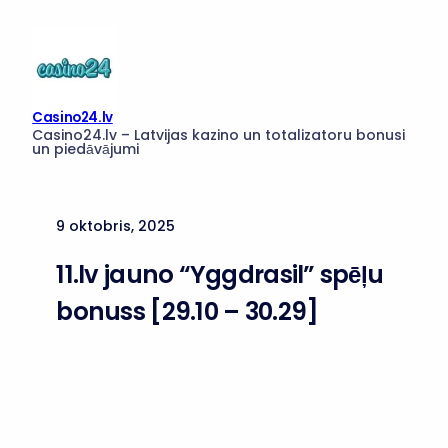
Pāriet
uz
saturu
Casino24.lv
Casino24.lv – Latvijas kazino un totalizatoru bonusi
un piedāvājumi
9 oktobris, 2025
11.lv jauno “Yggdrasil” spēļu
bonuss [29.10 – 30.29]