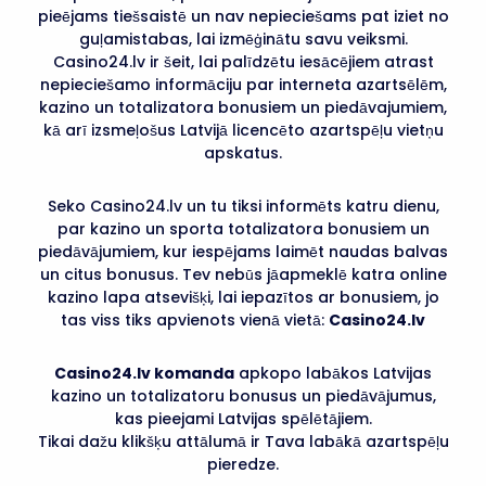
pieējams tiešsaistē un nav nepieciešams pat iziet no
guļamistabas, lai izmēģinātu savu veiksmi.
Casino24.lv ir šeit, lai palīdzētu iesācējiem atrast
nepieciešamo informāciju par interneta azartsēlēm,
kazino un totalizatora bonusiem un piedāvajumiem,
kā arī izsmeļošus Latvijā licencēto azartspēļu vietņu
apskatus.
Seko Casino24.lv un tu tiksi informēts katru dienu,
par kazino un sporta totalizatora bonusiem un
piedāvājumiem, kur iespējams laimēt naudas balvas
un citus bonusus. Tev nebūs jāapmeklē katra online
kazino lapa atsevišķi, lai iepazītos ar bonusiem, jo
tas viss tiks apvienots vienā vietā:
Casino24.lv
Casino24.lv komanda
apkopo labākos Latvijas
kazino un totalizatoru bonusus un piedāvājumus,
kas pieejami Latvijas spēlētājiem.
Tikai dažu klikšķu attālumā ir Tava labākā azartspēļu
pieredze.