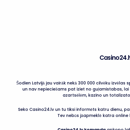
Casino24.l
Šodien Latvijā jau vairāk nekā 300 000 cilvēku izvēlas s
un nav nepieciešams pat iziet no guļamistabas, lai i
azartsēlēm, kazino un totalizat
Seko Casino24.lv un tu tiksi informēts katru dienu, 
Tev nebūs jāapmeklē katra online ka
Casino24.lv komanda
apkopo labā