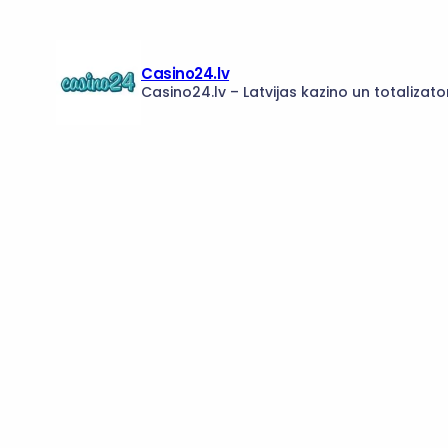
Pāriet
uz
saturu
Casino24.lv
Casino24.lv – Latvijas kazino un totalizat