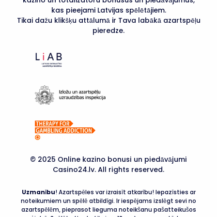
kas pieejami Latvijas spēlētājiem.
Tikai dažu klikšķu attālumā ir Tava labākā azartspēļu
pieredze.
© 2025 Online kazino bonusi un piedāvājumi
Casino24.lv. All rights reserved.
Uzmanību
! Azartspēles var izraisīt atkarību! Iepazīsties ar
noteikumiem un spēlē atbildīgi. Ir iespējams izslēgt sevi no
azartspēlēm, pieprasot lieguma noteikšanu pašatteikušos