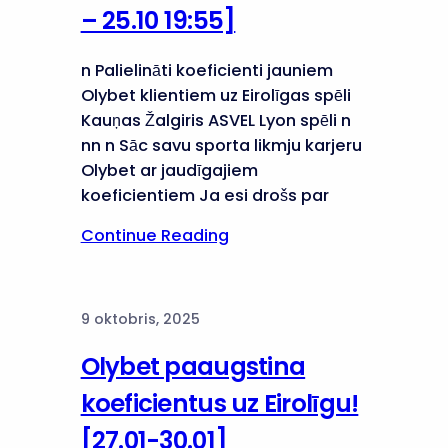
– 25.10 19:55]
n Palielināti koeficienti jauniem
Olybet klientiem uz Eirolīgas spēli
Kauņas Žalgiris ASVEL Lyon spēli n
nn n Sāc savu sporta likmju karjeru
Olybet ar jaudīgajiem
koeficientiem Ja esi drošs par
Continue Reading
9 oktobris, 2025
Olybet paaugstina
koeficientus uz Eirolīgu!
[27.01-30.01]