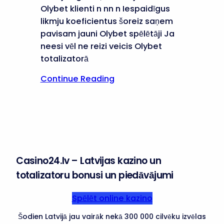
Olybet klienti n nn n Iespaidīgus
likmju koeficientus šoreiz saņem
pavisam jauni Olybet spēlētāji Ja
neesi vēl ne reizi veicis Olybet
totalizatorā
Continue Reading
Casino24.lv – Latvijas kazino un
totalizatoru bonusi un piedāvājumi
Spēlēt online kazino
Šodien Latvijā jau vairāk nekā 300 000 cilvēku izvēlas