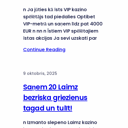
n Ja jūties kā īsts VIP kazino
spēlētājs tad piedalies Optibet
VIP-metrā un saņem līdz pat 4000
EUR n nn n Īstiem VIP spēlētajiem
īstas akcijas Ja sevi uzskati par
Continue Reading
9 oktobris, 2025
Saņem 20 Laimz
bezriska griezienus
tagad un tulīt!
n Izmanto slepeno Laimz kazino