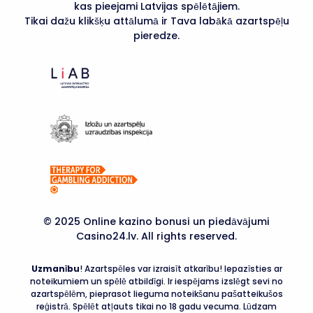
kas pieejami Latvijas spēlētājiem.
Tikai dažu klikšķu attālumā ir Tava labākā azartspēļu
pieredze.
© 2025 Online kazino bonusi un piedāvājumi
Casino24.lv. All rights reserved.
Uzmanību
! Azartspēles var izraisīt atkarību! Iepazīsties ar
noteikumiem un spēlē atbildīgi. Ir iespējams izslēgt sevi no
azartspēlēm, pieprasot lieguma noteikšanu pašatteikušos
reģistrā. Spēlēt atļauts tikai no 18 gadu vecuma. Lūdzam