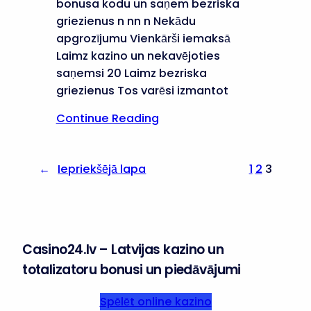
bonusa kodu un saņem bezriska
griezienus n nn n Nekādu
apgrozījumu Vienkārši iemaksā
Laimz kazino un nekavējoties
saņemsi 20 Laimz bezriska
griezienus Tos varēsi izmantot
Continue Reading
←
Iepriekšējā lapa
1
2
3
Casino24.lv – Latvijas kazino un
totalizatoru bonusi un piedāvājumi
Spēlēt online kazino