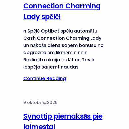
Connection Charming
Lady spēlē!
n Spēlē Optibet spēļu automātu
Cash Connection Charming Lady
un nākošā dienā saņem bonusu no
apgrozītajām likmēm n nn n
Bezlimita akcija ir klāt un Tev ir
iespēja saņemt naudas
Continue Reading
9 oktobris, 2025
Synottip piemaksās pie
laimesta!