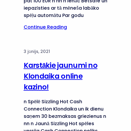
pat 100 EUR n nn n Ienāc Betsafe un
iepazīsties ar tā mēneša labāko
spēļu automātu Par godu
Continue Reading
3 jūnijs, 2021
Karstākie jaunumi no
Klondaika online
kazino!
n Spēlē Sizzling Hot Cash
Connection Klondaika un ik dienu
saņem 30 bezmaksas griezienus n
nn n Jaunā Sizzling Hot spēles
versija Cash Connection neliks