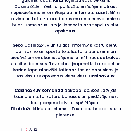
guļamistabas, lai izmēģinātu savu veiksmi.
Casino24.lv ir šeit, lai palīdzētu iesācējiem atrast
nepieciešamo informāciju par interneta azartsēlēm,
kazino un totalizatora bonusiem un piedāvajumiem,
kā arī izsmeļošus Latvijā licencēto azartspēļu vietņu
apskatus.
Seko Casino24.lv un tu tiksi informēts katru dienu,
par kazino un sporta totalizatora bonusiem un
piedāvājumiem, kur iespējams laimēt naudas balvas
un citus bonusus. Tev nebūs jāapmeklē katra online
kazino lapa atsevišķi, lai iepazītos ar bonusiem, jo
tas viss tiks apvienots vienā vietā:
Casino24.lv
Casino24.lv komanda
apkopo labākos Latvijas
kazino un totalizatoru bonusus un piedāvājumus,
kas pieejami Latvijas spēlētājiem.
Tikai dažu klikšķu attālumā ir Tava labākā azartspēļu
pieredze.