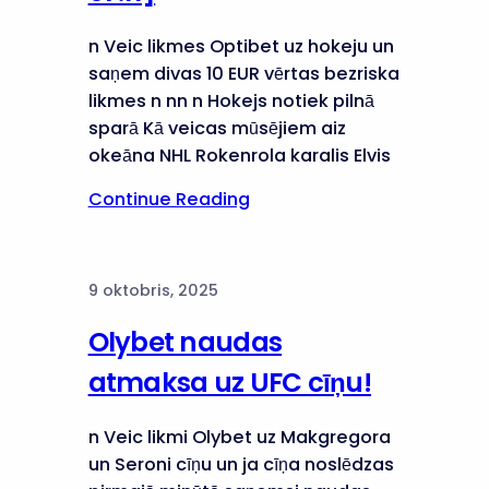
n Veic likmes Optibet uz hokeju un
saņem divas 10 EUR vērtas bezriska
likmes n nn n Hokejs notiek pilnā
sparā Kā veicas mūsējiem aiz
okeāna NHL Rokenrola karalis Elvis
Continue Reading
9 oktobris, 2025
Olybet naudas
atmaksa uz UFC cīņu!
n Veic likmi Olybet uz Makgregora
un Seroni cīņu un ja cīņa noslēdzas