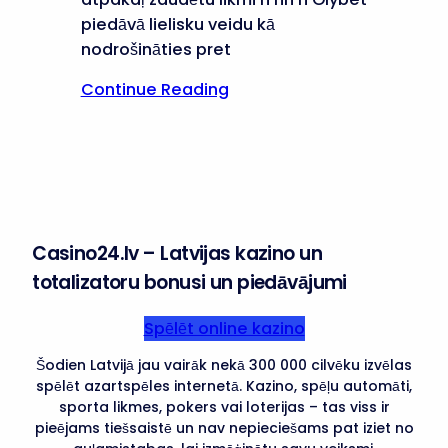
piedāvā lielisku veidu kā
nodrošināties pret
Continue Reading
Casino24.lv – Latvijas kazino un
totalizatoru bonusi un piedāvājumi
Spēlēt online kazino
Šodien Latvijā jau vairāk nekā 300 000 cilvēku izvēlas
spēlēt azartspēles internetā. Kazino, spēļu automāti,
sporta likmes, pokers vai loterijas – tas viss ir
pieējams tiešsaistē un nav nepieciešams pat iziet no