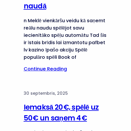
naudā
n Meklē vienkāršu veidu kā saņemt
reālu naudu spēlējot savu
iecienītāko spēļu automātu Tad šis
ir īstais brīdis lai izmantotu pafbet
lv kazino īpašo akciju Spēlē
populāro spēli Book of
Continue Reading
30 septembris, 2025
Iemaksā 20 €, spēlē uz
50 € un saņem 4 €