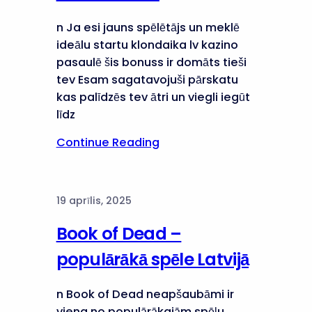
n Ja esi jauns spēlētājs un meklē
ideālu startu klondaika lv kazino
pasaulē šis bonuss ir domāts tieši
tev Esam sagatavojuši pārskatu
kas palīdzēs tev ātri un viegli iegūt
līdz
Continue Reading
19 aprīlis, 2025
Book of Dead –
populārākā spēle Latvijā
n Book of Dead neapšaubāmi ir
viena no populārākajām spēļu