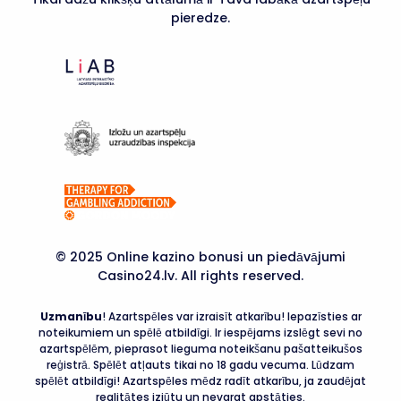
pieredze.
© 2025 Online kazino bonusi un piedāvājumi
Casino24.lv. All rights reserved.
Uzmanību
! Azartspēles var izraisīt atkarību! Iepazīsties ar
noteikumiem un spēlē atbildīgi. Ir iespējams izslēgt sevi no
azartspēlēm, pieprasot lieguma noteikšanu pašatteikušos
reģistrā. Spēlēt atļauts tikai no 18 gadu vecuma. Lūdzam
spēlēt atbildīgi! Azartspēles mēdz radīt atkarību, ja zaudējat
realitātes izjūtu un nevarat apstāties.