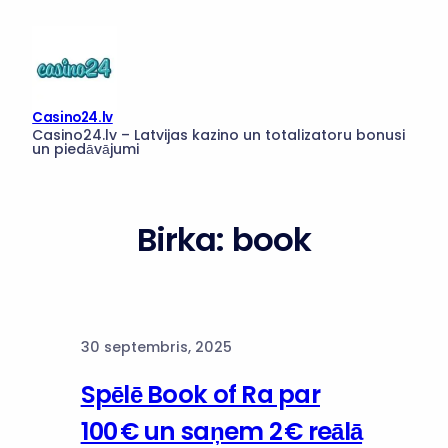
Pāriet
uz
saturu
Casino24.lv
Casino24.lv – Latvijas kazino un totalizatoru bonusi
un piedāvājumi
Birka:
book
30 septembris, 2025
Spēlē Book of Ra par
100 € un saņem 2 € reālā