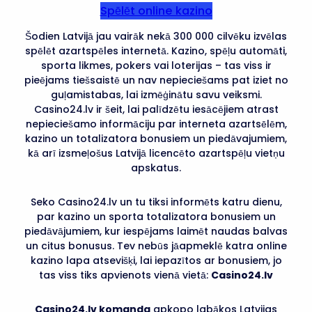
Spēlēt online kazino
Šodien Latvijā jau vairāk nekā 300 000 cilvēku izvēlas
spēlēt azartspēles internetā. Kazino, spēļu automāti,
sporta likmes, pokers vai loterijas – tas viss ir
pieējams tiešsaistē un nav nepieciešams pat iziet no
guļamistabas, lai izmēģinātu savu veiksmi.
Casino24.lv ir šeit, lai palīdzētu iesācējiem atrast
nepieciešamo informāciju par interneta azartsēlēm,
kazino un totalizatora bonusiem un piedāvajumiem,
kā arī izsmeļošus Latvijā licencēto azartspēļu vietņu
apskatus.
Seko Casino24.lv un tu tiksi informēts katru dienu,
par kazino un sporta totalizatora bonusiem un
piedāvājumiem, kur iespējams laimēt naudas balvas
un citus bonusus. Tev nebūs jāapmeklē katra online
kazino lapa atsevišķi, lai iepazītos ar bonusiem, jo
tas viss tiks apvienots vienā vietā:
Casino24.lv
Casino24.lv komanda
apkopo labākos Latvijas