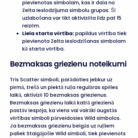
pievienotas simbolam, kas ir daļa no
Zelta Ieslodzījuma simbolu grupas. Šī
uzlabošana var tikt aktivizēta līdz pat 15
reizēm.
Liela starta vērtība:
papildus vērtība tiek
pievienota Zelta Ieslodzīšanas simbolam
kā starta vērtība.
Bezmaksas griezienu noteikumi
Trīs Scatter simboli, parādoties jebkur uz
pirmā, trešā un piektā ruļļa regulāras spēles
laikā, aktivizē 10 bezmaksas griezienus.
Bezmaksas griezienu laikā katrā griezienā
pastāv iespēja, ka viens vai vairāki augstās
vērtības simboli pārveidosies Wild simbolos.
Ja bezmaksas griezienu beigās uz ruļļiem
paliek Staigājošie Wild simboli, tiek pievienots