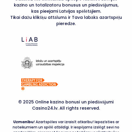
kazino un totalizatoru bonusus un piedāvājumus,
kas pieejami Latvijas spēlētājiem.
Tikai dažu klikšķu attālumā ir Tava labākā azartspēļu
pieredze.
© 2025 Online kazino bonusi un piedāvājumi
Casino24.lv. All rights reserved.
Uzmanību
! Azartspēles var izraisīt atkarību! Iepazīsties ar
noteikumiem un spēlē atbildīgi. Ir iespējams izslēgt sevi no