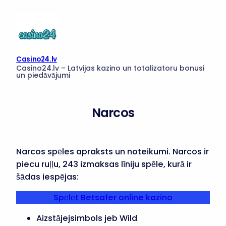
Pāriet
uz
saturu
Casino24.lv
Casino24.lv – Latvijas kazino un totalizatoru bonusi
un piedāvājumi
Narcos
Narcos spēles apraksts un noteikumi. Narcos ir
piecu ruļļu, 243 izmaksas līniju spēle, kurā ir
šādas iespējas:
Spēlēt Betsafer online kazino
Aizstājejsimbols jeb Wild