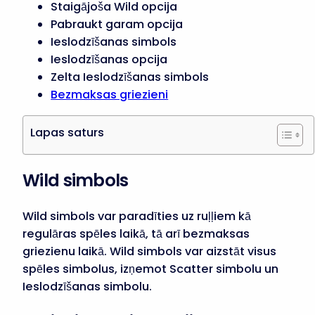
Staigājoša Wild opcija
Pabraukt garam opcija
Ieslodzīšanas simbols
Ieslodzīšanas opcija
Zelta Ieslodzīšanas simbols
Bezmaksas griezieni
Lapas saturs
Wild simbols
Wild simbols var paradīties uz ruļļiem kā
regulāras spēles laikā, tā arī bezmaksas
griezienu laikā. Wild simbols var aizstāt visus
spēles simbolus, izņemot Scatter simbolu un
Ieslodzīšanas simbolu.