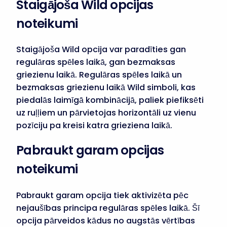
Staigājoša Wild opcijas
noteikumi
Staigājoša Wild opcija var paradīties gan
regulāras spēles laikā, gan bezmaksas
griezienu laikā. Regulāras spēles laikā un
bezmaksas griezienu laikā Wild simboli, kas
piedalās laimīgā kombinācijā, paliek piefiksēti
uz ruļļiem un pārvietojas horizontāli uz vienu
pozīciju pa kreisi katra grieziena laikā.
Pabraukt garam opcijas
noteikumi
Pabraukt garam opcija tiek aktivizēta pēc
nejaušības principa regulāras spēles laikā. Šī
opcija pārveidos kādus no augstās vērtības