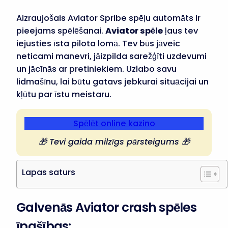
Aizraujošais Aviator Spribe spēļu automāts ir
pieejams spēlēšanai.
Aviator spēle
ļaus tev
iejusties īsta pilota lomā. Tev būs jāveic
neticami manevri, jāizpilda sarežģīti uzdevumi
un jācīnās ar pretiniekiem. Uzlabo savu
lidmašīnu, lai būtu gatavs jebkurai situācijai un
kļūtu par īstu meistaru.
Spēlēt online kazino
🎁 Tevi gaida milzīgs pārsteigums 🎁
Lapas saturs
Galvenās Aviator crash spēles
īpašības: