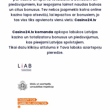
piedāvājumiem, kur iespējams laimēt naudas balvas
un citus bonusus. Tev nebūs jāapmeklē katra online
kazino lapa atsevišķi, lai iepazītos ar bonusiem, jo
tas viss tiks apvienots vienā vietā:
Casino24.lv
Casino24.lv komanda
apkopo labākos Latvijas
kazino un totalizatoru bonusus un piedāvājumus,
kas pieejami Latvijas spēlētājiem.
Tikai dažu klikšķu attālumā ir Tava labākā azartspēļu
pieredze.