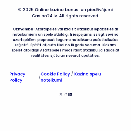
© 2025 Online kazino bonusi un piedāvājumi
Casino24.lv. All rights reserved.
Uzmanību
! Azartspēles var izraisīt atkarību! Iepazīsties ar
noteikumiem un spēlē atbildīgi. Ir iespējams izslēgt sevi no
azartspēlēm, pieprasot lieguma noteikšanu pašatteikušos
reģistrā. Spēlēt atļauts tikai no 18 gadu vecuma. Lūdzam
spēlēt atbildīgi! Azartspēles mēdz radīt atkarību, ja zaudējat
realitātes izjūtu un nevarat apstāties.
Privacy
Cookie Policy
/
Kazino spēļu
/
Policy
noteikumi
X
Instagram
LinkedIn