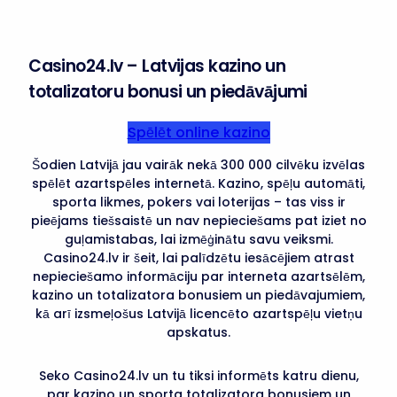
Casino24.lv – Latvijas kazino un
totalizatoru bonusi un piedāvājumi
Spēlēt online kazino
Šodien Latvijā jau vairāk nekā 300 000 cilvēku izvēlas
spēlēt azartspēles internetā. Kazino, spēļu automāti,
sporta likmes, pokers vai loterijas – tas viss ir
pieējams tiešsaistē un nav nepieciešams pat iziet no
guļamistabas, lai izmēģinātu savu veiksmi.
Casino24.lv ir šeit, lai palīdzētu iesācējiem atrast
nepieciešamo informāciju par interneta azartsēlēm,
kazino un totalizatora bonusiem un piedāvajumiem,
kā arī izsmeļošus Latvijā licencēto azartspēļu vietņu
apskatus.
Seko Casino24.lv un tu tiksi informēts katru dienu,
par kazino un sporta totalizatora bonusiem un