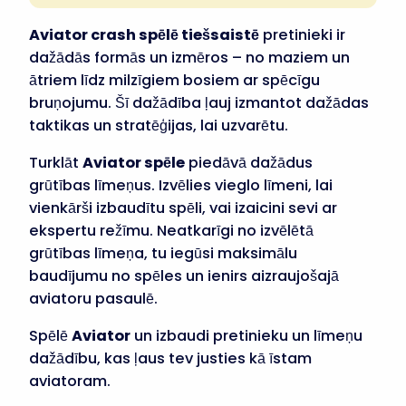
Aviator crash spēlē tiešsaistē
pretinieki ir
dažādās formās un izmēros – no maziem un
ātriem līdz milzīgiem bosiem ar spēcīgu
bruņojumu. Šī dažādība ļauj izmantot dažādas
taktikas un stratēģijas, lai uzvarētu.
Turklāt
Aviator spēle
piedāvā dažādus
grūtības līmeņus. Izvēlies vieglo līmeni, lai
vienkārši izbaudītu spēli, vai izaicini sevi ar
ekspertu režīmu. Neatkarīgi no izvēlētā
grūtības līmeņa, tu iegūsi maksimālu
baudījumu no spēles un ienirs aizraujošajā
aviatoru pasaulē.
Spēlē
Aviator
un izbaudi pretinieku un līmeņu
dažādību, kas ļaus tev justies kā īstam
aviatoram.