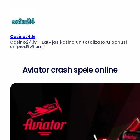
Pāriet
uz
saturu
Casino24.lv
Casino24.lv – Latvijas kazino un totalizatoru bonusi
un piedāvājumi
Aviator crash spēle online