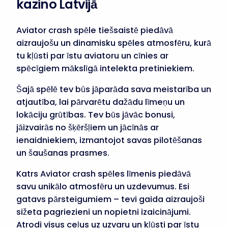
kazino Latvijā
Aviator crash spēle tiešsaistē piedāvā
aizraujošu un dinamisku spēles atmosfēru, kurā
tu kļūsti par īstu aviatoru un cīnies ar
spēcīgiem mākslīgā intelekta pretiniekiem.
Šajā spēlē tev būs jāparāda sava meistarība un
atjautība, lai pārvarētu dažādu līmeņu un
lokāciju grūtības. Tev būs jāvāc bonusi,
jāizvairās no šķēršļiem un jācīnās ar
ienaidniekiem, izmantojot savas pilotēšanas
un šaušanas prasmes.
Katrs Aviator crash spēles līmenis piedāvā
savu unikālo atmosfēru un uzdevumus. Esi
gatavs pārsteigumiem – tevi gaida aizraujoši
sižeta pagriezieni un nopietni izaicinājumi.
Atrodi visus ceļus uz uzvaru un kļūsti par īstu